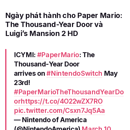
Ngày phát hành cho Paper Mario:
The Thousand-Year Door và
Luigi’s Mansion 2 HD
ICYMI:
#PaperMario
: The
Thousand-Year Door
arrives on
#NintendoSwitch
May
23rd!
#PaperMarioTheThousandYearDo
or
https://t.co/4O22wZX7RO
pic.twitter.com/Csxn7Jq5Aa
— Nintendo of America
(@NintendoAmerica)
March 10,