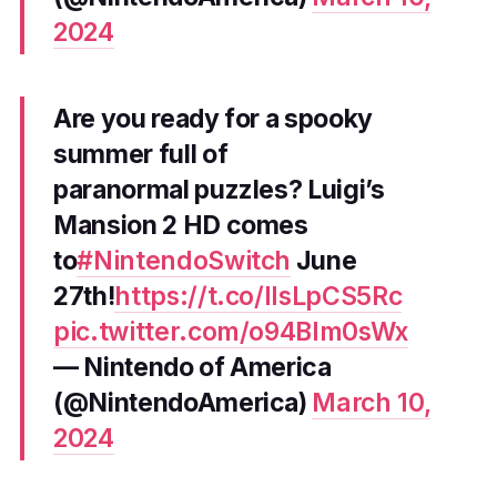
2024
Are you ready for a spooky
summer full of
paranormal puzzles? Luigi’s
Mansion 2 HD comes
to
#NintendoSwitch
June
27th!
https://t.co/IIsLpCS5Rc
pic.twitter.com/o94BIm0sWx
— Nintendo of America
(@NintendoAmerica)
March 10,
2024