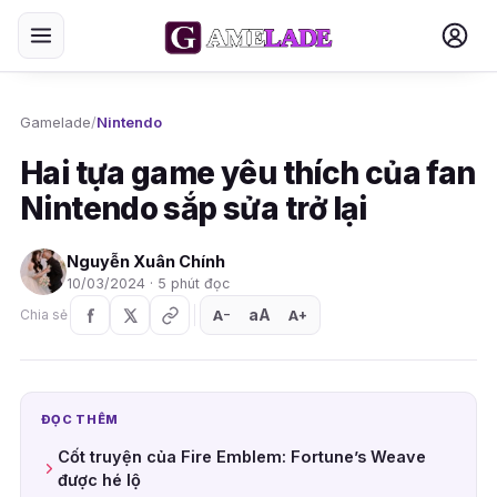
Gamelade
/
Nintendo
Hai tựa game yêu thích của fan
Nintendo sắp sửa trở lại
Nguyễn Xuân Chính
10/03/2024 · 5 phút đọc
aA
A
A
Chia sẻ
+
−
ĐỌC THÊM
Cốt truyện của Fire Emblem: Fortune’s Weave
được hé lộ