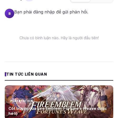
Bạn phải
đăng nhập
để gửi phản hồi.
B
Chưa có bình luận nào. Hãy là người đầu tiên!
TIN TỨC LIÊN QUAN
PLAYSTATION
Cốt truyện của Fire Emblem: Fortune’s Weave được
hé lộ