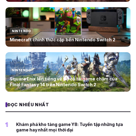
NINTENDO
Minecraft chính thức cập bến Nintendo Switch 2
NINTENDO
Square Enix lên tiếng về sự cố tải game chậm của
Final Fantasy 14 trên Nintendo Switch 2
ĐỌC NHIỀU NHẤT
1
Khám phá kho tàng game Y8: Tuyển tập những tựa
game hay nhất mọi thời đại