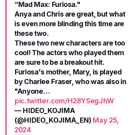
“Mad Max: Furiosa."
Anya and Chris are great, but what
is even more blinding this time are
these two.
These two new characters are too
cool! The actors who played them
are sure to be a breakout hit.
Furiosa's mother, Mary, is played
by Charlee Fraser, who was also in
"Anyone…
pic.twitter.com/H28YSegJhW
— HIDEO_KOJIMA
(@HIDEO_KOJIMA_EN)
May 25,
2024