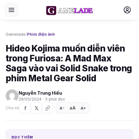
Gamelade
/
Phim điện ảnh
Hideo Kojima muốn diễn viên
trong Furiosa: A Mad Max
Saga vào vai Solid Snake trong
phim Metal Gear Solid
Nguyễn Trung Hiếu
29/05/2024 · 3 phút đọc
aA
A
A
Chia sẻ
+
−
ĐỌC THÊM