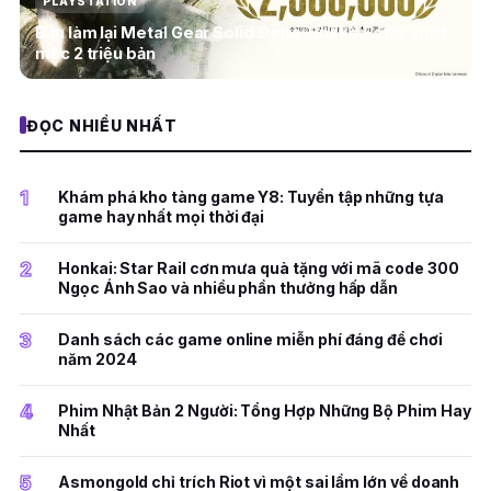
PLAYSTATION
Bản làm lại Metal Gear Solid Delta: Snake Eater vượt
mốc 2 triệu bản
ĐỌC NHIỀU NHẤT
1
Khám phá kho tàng game Y8: Tuyển tập những tựa
game hay nhất mọi thời đại
2
Honkai: Star Rail cơn mưa quà tặng với mã code 300
Ngọc Ánh Sao và nhiều phần thưởng hấp dẫn
3
Danh sách các game online miễn phí đáng để chơi
năm 2024
4
Phim Nhật Bản 2 Người: Tổng Hợp Những Bộ Phim Hay
Nhất
5
Asmongold chỉ trích Riot vì một sai lầm lớn về doanh