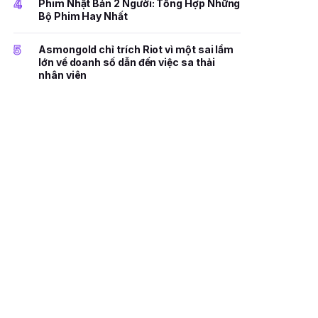
4
Phim Nhật Bản 2 Người: Tổng Hợp Những
Bộ Phim Hay Nhất
5
Asmongold chỉ trích Riot vì một sai lầm
lớn về doanh số dẫn đến việc sa thải
nhân viên