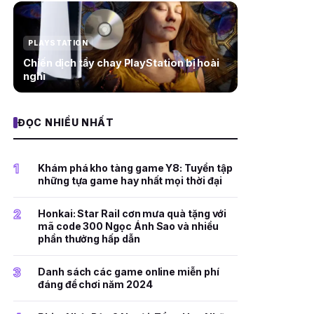
PLAYSTATION
Chiến dịch tẩy chay PlayStation bị hoài
nghi
ĐỌC NHIỀU NHẤT
1
Khám phá kho tàng game Y8: Tuyển tập
những tựa game hay nhất mọi thời đại
2
Honkai: Star Rail cơn mưa quà tặng với
mã code 300 Ngọc Ánh Sao và nhiều
phần thưởng hấp dẫn
3
Danh sách các game online miễn phí
đáng để chơi năm 2024