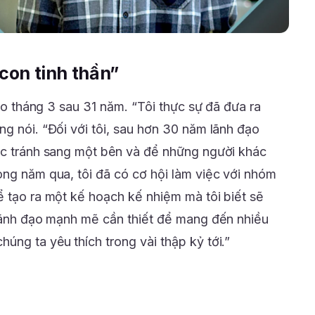
 con tinh thần”
vào tháng 3 sau 31 năm. “Tôi thực sự đã đưa ra
g nói. “Đối với tôi, sau hơn 30 năm lãnh đạo
úc tránh sang một bên và để những người khác
ong năm qua, tôi đã có cơ hội làm việc với nhóm
ể tạo ra một kế hoạch kế nhiệm mà tôi biết sẽ
 lãnh đạo mạnh mẽ cần thiết để mang đến nhiều
úng ta yêu thích trong vài thập kỷ tới.”