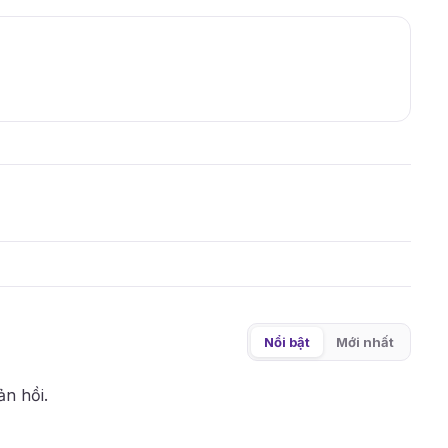
Nổi bật
Mới nhất
ản hồi.