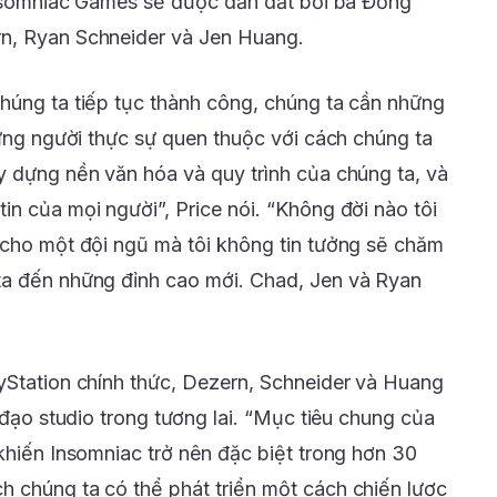
 Insomniac Games sẽ được dẫn dắt bởi ba Đồng
n, Ryan Schneider và Jen Huang.
húng ta tiếp tục thành công, chúng ta cần những
hững người thực sự quen thuộc với cách chúng ta
y dựng nền văn hóa và quy trình của chúng ta, và
n của mọi người”, Price nói. “Không đời nào tôi
 cho một đội ngũ mà tôi không tin tưởng sẽ chăm
ta đến những đỉnh cao mới. Chad, Jen và Ryan
yStation chính thức, Dezern, Schneider và Huang
h đạo studio trong tương lai. “Mục tiêu chung của
khiến Insomniac trở nên đặc biệt trong hơn 30
 chúng ta có thể phát triển một cách chiến lược