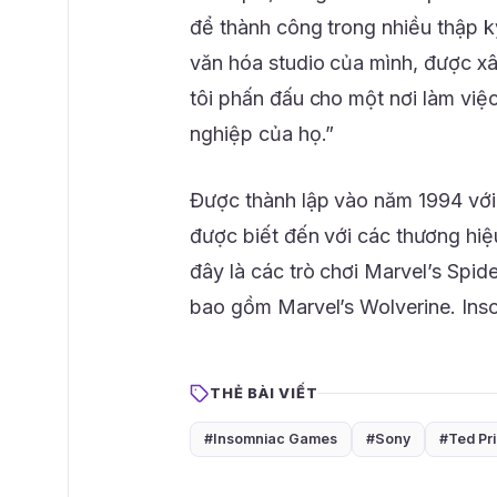
để thành công trong nhiều thập kỷ 
văn hóa studio của mình, được x
tôi phấn đấu cho một nơi làm việc
nghiệp của họ.”
Được thành lập vào năm 1994 với
được biết đến với các thương hiệ
đây là các trò chơi Marvel’s Spid
bao gồm Marvel’s Wolverine. Ins
THẺ BÀI VIẾT
#Insomniac Games
#Sony
#Ted Pr