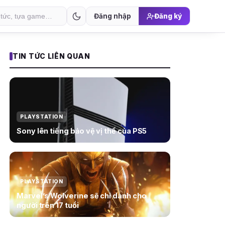
Đăng nhập
Đăng ký
TIN TỨC LIÊN QUAN
PLAYSTATION
Sony lên tiếng bảo vệ vị thế của PS5
PLAYSTATION
Marvel’s Wolverine sẽ chỉ dành cho
người trên 17 tuổi