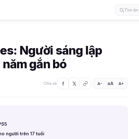
s: Người sáng lập
1 năm gắn bó
aA
A
A
Chia sẻ
+
−
 PS5
o người trên 17 tuổi