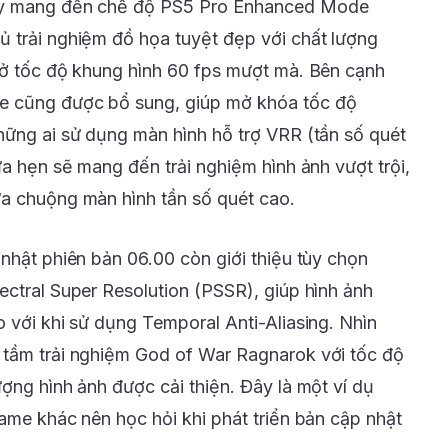
ày mang đến chế độ PS5 Pro Enhanced Mode
 trải nghiệm đồ họa tuyệt đẹp với chất lượng
 ở tốc độ khung hình 60 fps mượt mà. Bên cạnh
e cũng được bổ sung, giúp mở khóa tốc độ
hững ai sử dụng màn hình hỗ trợ VRR (tần số quét
ứa hẹn sẽ mang đến trải nghiệm hình ảnh vượt trội,
ưa chuộng màn hình tần số quét cao.
nhật phiên bản 06.00 còn giới thiệu tùy chọn
ectral Super Resolution (PSSR), giúp hình ảnh
 với khi sử dụng Temporal Anti-Aliasing. Nhìn
 tầm trải nghiệm God of War Ragnarok với tốc độ
ợng hình ảnh được cải thiện. Đây là một ví dụ
ame khác nên học hỏi khi phát triển bản cập nhật