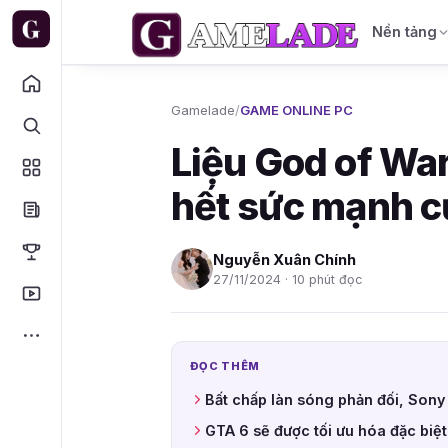
Nền tảng
Gamelade
/
GAME ONLINE PC
Liệu God of Wa
hết sức mạnh c
Nguyễn Xuân Chính
27/11/2024 · 10 phút đọc
ĐỌC THÊM
Bất chấp làn sóng phản đối, Sony
GTA 6 sẽ được tối ưu hóa đặc biệ