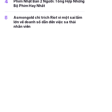
4
Phim Nhật Bản 2 Người: Tổng Hợp Những
Bộ Phim Hay Nhất
5
Asmongold chỉ trích Riot vì một sai lầm
lớn về doanh số dẫn đến việc sa thải
nhân viên