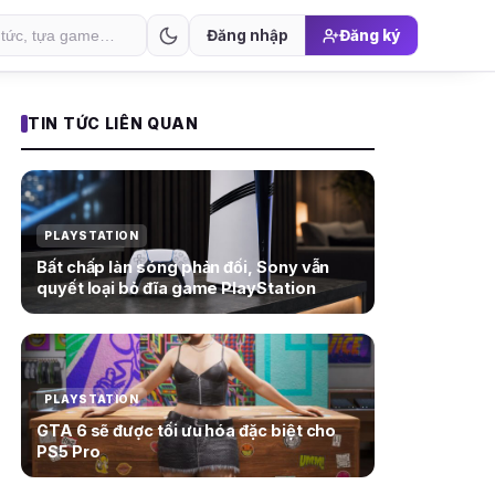
Đăng nhập
Đăng ký
TIN TỨC LIÊN QUAN
PLAYSTATION
Bất chấp làn sóng phản đối, Sony vẫn
quyết loại bỏ đĩa game PlayStation
PLAYSTATION
GTA 6 sẽ được tối ưu hóa đặc biệt cho
PS5 Pro