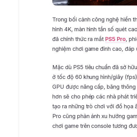
Trong bối cảnh công nghệ hiển th
hình 4K, màn hình tần số quét ca
đã chính thức ra mắt
PS5 Pro
, ph
nghiệm chơi game đỉnh cao, đáp 
Mặc dù PS5 tiêu chuẩn đã sở hữu 
ở tốc độ 60 khung hình/giây (fps)
GPU được nâng cấp, băng thông bộ
hơn sẽ cho phép các nhà phát tr
tạo ra những trò chơi với đồ họa 
Pro cũng phản ánh xu hướng gam
chơi game trên console tương đư