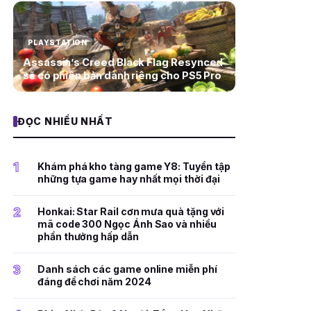
PLAYSTATION
Assassin’s Creed Black Flag Resynced
sẽ có phiên bản dành riêng cho PS5 Pro
ĐỌC NHIỀU NHẤT
1
Khám phá kho tàng game Y8: Tuyển tập
những tựa game hay nhất mọi thời đại
2
Honkai: Star Rail cơn mưa quà tặng với
mã code 300 Ngọc Ánh Sao và nhiều
phần thưởng hấp dẫn
3
Danh sách các game online miễn phí
đáng để chơi năm 2024