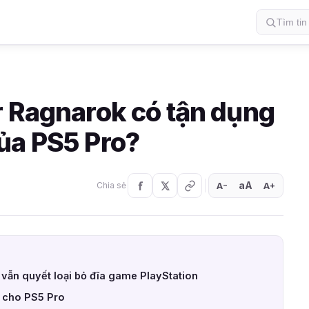
r Ragnarok có tận dụng
ủa PS5 Pro?
aA
A
A
Chia sẻ
+
−
 vẫn quyết loại bỏ đĩa game PlayStation
t cho PS5 Pro