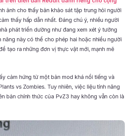
ải trên diễn đàn Reddit dành riêng cho cộng
ình ảnh cho thấy bản khảo sát tập trung hỏi người
cảm thấy hấp dẫn nhất. Đáng chú ý, nhiều người
g nhà phát triển dường như đang xem xét ý tưởng
h năng này có thể cho phép hai hoặc nhiều người
 để tạo ra những đơn vị thực vật mới, mạnh mẽ
lấy cảm hứng từ một bản mod khá nổi tiếng và
lants vs Zombies. Tuy nhiên, việc liệu tính năng
ên bản chính thức của PvZ3 hay không vẫn còn là