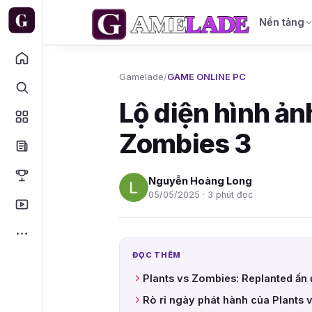
Nền tảng
Gamelade
/
GAME ONLINE PC
Lộ diện hình ản
Zombies 3
Nguyễn Hoàng Long
05/05/2025 · 3 phút đọc
ĐỌC THÊM
Plants vs Zombies: Replanted ấn
Rò rỉ ngày phát hành của Plants