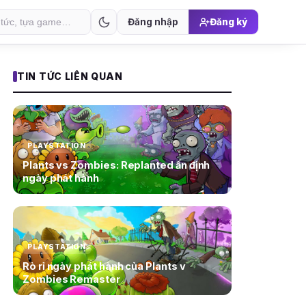
Đăng nhập
Đăng ký
TIN TỨC LIÊN QUAN
PLAYSTATION
Plants vs Zombies: Replanted ấn định
ngày phát hành
PLAYSTATION
Rò rỉ ngày phát hành của Plants v
Zombies Remaster