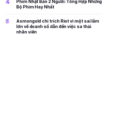
4
Phim Nhật Bản 2 Người: Tổng Hợp Những
Bộ Phim Hay Nhất
5
Asmongold chỉ trích Riot vì một sai lầm
lớn về doanh số dẫn đến việc sa thải
nhân viên