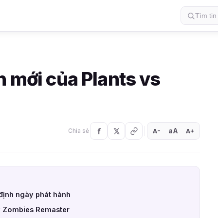
h mới của Plants vs
aA
A
A
Chia sẻ
+
−
 định ngày phát hành
 v Zombies Remaster