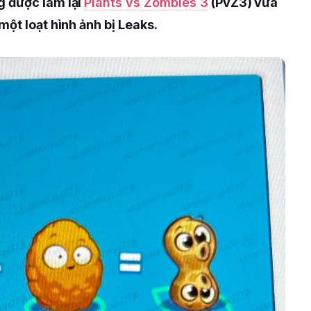
g được làm lại
Plants vs Zombies 3
(PvZ3) vừa
một loạt hình ảnh bị Leaks.