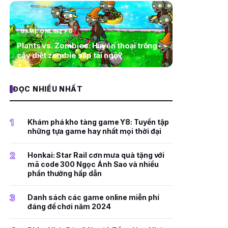
GAME ONLINE PC
Plants vs. Zombies: Huyền thoại trồng
cây diệt zombie sắp tái ngộ?
ĐỌC NHIỀU NHẤT
1
Khám phá kho tàng game Y8: Tuyển tập
những tựa game hay nhất mọi thời đại
2
Honkai: Star Rail cơn mưa quà tặng với
mã code 300 Ngọc Ánh Sao và nhiều
phần thưởng hấp dẫn
3
Danh sách các game online miễn phí
đáng để chơi năm 2024