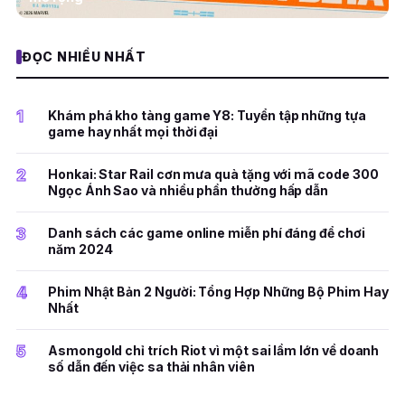
ĐỌC NHIỀU NHẤT
1
Khám phá kho tàng game Y8: Tuyển tập những tựa
game hay nhất mọi thời đại
2
Honkai: Star Rail cơn mưa quà tặng với mã code 300
Ngọc Ánh Sao và nhiều phần thưởng hấp dẫn
3
Danh sách các game online miễn phí đáng để chơi
năm 2024
4
Phim Nhật Bản 2 Người: Tổng Hợp Những Bộ Phim Hay
Nhất
5
Asmongold chỉ trích Riot vì một sai lầm lớn về doanh
số dẫn đến việc sa thải nhân viên