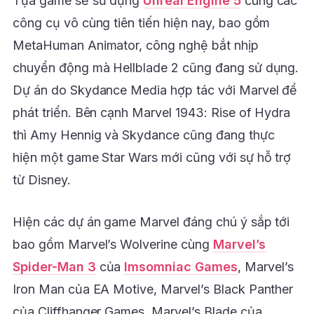
Tựa game sẽ sử dụng
Unreal Engine 5
cùng các
công cụ vô cùng tiên tiến hiện nay, bao gồm
MetaHuman Animator, công nghệ bắt nhịp
chuyển động mà Hellblade 2 cũng đang sử dụng.
Dự án do Skydance Media hợp tác với Marvel để
phát triển. Bên cạnh Marvel 1943: Rise of Hydra
thì Amy Hennig và Skydance cũng đang thực
hiện một game Star Wars mới cũng với sự hỗ trợ
từ Disney.
Hiện các dự án game Marvel đáng chú ý sắp tới
bao gồm Marvel’s Wolverine cùng
Marvel’s
Spider-Man 3
của
Imsomniac Games
, Marvel’s
Iron Man của EA Motive, Marvel’s Black Panther
của Cliffhanger Games, Marvel’s Blade của