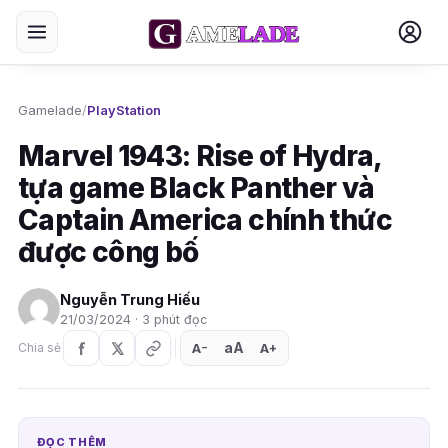
Gamelade
/
PlayStation
Marvel 1943: Rise of Hydra,
tựa game Black Panther và
Captain America chính thức
được công bố
Nguyễn Trung Hiếu
21/03/2024 · 3 phút đọc
aA
A
A
Chia sẻ
+
−
ĐỌC THÊM