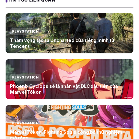
PLAYSTATION
Tham vọng tạo ra Uncharted của riêng mình từ
Tencent
PLAYSTATION
Phoenix Cyclops sẽ là nhân vật DLC đầu tiên của
Marvel Tōkon
PLAYSTATION
Marvel Tōkon: Fighting Souls công bố thử nghiệm
mở rộng