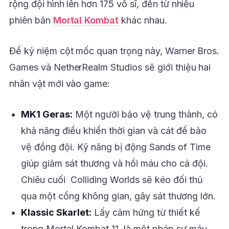
rộng đội hình lên hơn 175 võ sĩ, đến từ nhiều
phiên bản
Mortal Kombat
khác nhau.
Để kỷ niệm cột mốc quan trọng này, Warner Bros.
Games và NetherRealm Studios sẽ giới thiệu hai
nhân vật mới vào game:
MK1 Geras:
Một người bảo vệ trung thành, có
khả năng điều khiển thời gian và cát để bảo
vệ đồng đội. Kỹ năng bị động Sands of Time
giúp giảm sát thương và hồi máu cho cả đội.
Chiêu cuối Colliding Worlds sẽ kéo đối thủ
qua một cổng không gian, gây sát thương lớn.
Klassic Skarlet:
Lấy cảm hứng từ thiết kế
trong Mortal Kombat 11, là một pháp sư máu