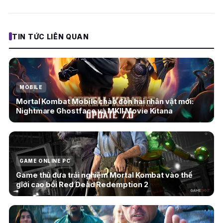
TIN TỨC LIÊN QUAN
MOBILE
Mortal Kombat Mobile chào đón hai nhân vật mới:
Nightmare Ghostface và MKII Movie Kitana
GAME ONLINE PC
Game thủ đưa trải nghiệm Mortal Kombat vào thế
giới cao bồi Red Dead Redemption 2