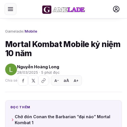
Gamelade
/
Mobile
Mortal Kombat Mobile kỷ niệm
10 năm
Nguyễn Hoàng Long
28/03/2025 · 5 phút đọc
aA
A
A
Chia sẻ
+
−
ĐỌC THÊM
Chờ đón Conan the Barbarian “đại náo” Mortal
Kombat 1