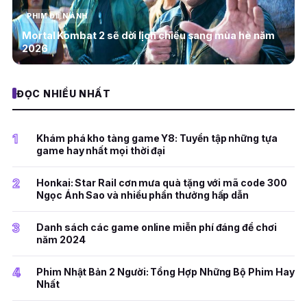
PHIM ĐIỆN ẢNH
Mortal Kombat 2 sẽ dời lịch chiếu sang mùa hè năm
2026
ĐỌC NHIỀU NHẤT
1
Khám phá kho tàng game Y8: Tuyển tập những tựa
game hay nhất mọi thời đại
2
Honkai: Star Rail cơn mưa quà tặng với mã code 300
Ngọc Ánh Sao và nhiều phần thưởng hấp dẫn
3
Danh sách các game online miễn phí đáng để chơi
năm 2024
4
Phim Nhật Bản 2 Người: Tổng Hợp Những Bộ Phim Hay
Nhất