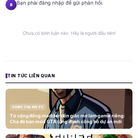
Bạn phải
đăng nhập
để gửi phản hồi.
B
Chưa có bình luận nào. Hãy là người đầu tiên!
TIN TỨC LIÊN QUAN
GAME ONLINE PC
Từ cộng đồng modder đến giấc mơ làm game riêng:
Cha đẻ bản mod GTA lừng danh công bố dự án mới