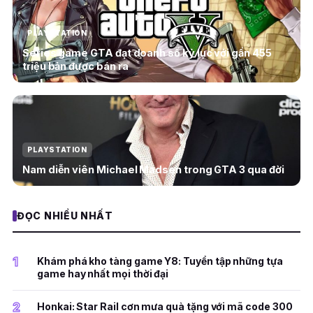
PLAYSTATION
Series game GTA đạt doanh số kỷ lục với gần 455
triệu bản được bán ra
PLAYSTATION
Nam diễn viên Michael Madsen trong GTA 3 qua đời
ĐỌC NHIỀU NHẤT
1
Khám phá kho tàng game Y8: Tuyển tập những tựa
game hay nhất mọi thời đại
2
Honkai: Star Rail cơn mưa quà tặng với mã code 300