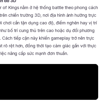
ản đồ 3D
r of Kings nằm ở hệ thống battle theo phong cách
 trên chiến trường 3D, nơi địa hình ảnh hưởng trực
i chơi cần tận dụng cao độ, điểm nghẽn hay vị trí
 như bố trí cung thủ trên cao hoặc dụ đối phương
 Cách tiếp cận này khiến gameplay trở nên trực
 rõ rệt hơn, đồng thời tạo cảm giác gần với thực
h việc nâng cấp sức mạnh đơn thuần.