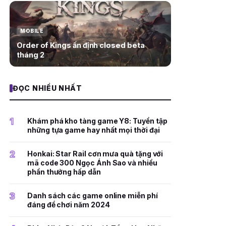
MOBILE
Order of Kings ấn định closed beta
tháng 2
ĐỌC NHIỀU NHẤT
1
Khám phá kho tàng game Y8: Tuyển tập
những tựa game hay nhất mọi thời đại
2
Honkai: Star Rail cơn mưa quà tặng với
mã code 300 Ngọc Ánh Sao và nhiều
phần thưởng hấp dẫn
3
Danh sách các game online miễn phí
đáng để chơi năm 2024