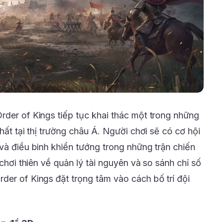
rder of Kings tiếp tục khai thác một trong những
hất tại thị trường châu Á. Người chơi sẽ có cơ hội
và điều binh khiển tướng trong những trận chiến
 chơi thiên về quản lý tài nguyên và so sánh chỉ số
der of Kings đặt trọng tâm vào cách bố trí đội