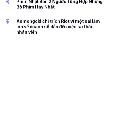
4
Phim Nhật Bản 2 Người: Tổng Hợp Những
Bộ Phim Hay Nhất
5
Asmongold chỉ trích Riot vì một sai lầm
lớn về doanh số dẫn đến việc sa thải
nhân viên