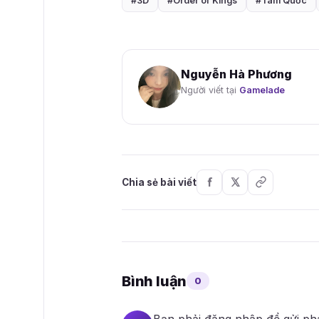
#3D
#Order of Kings
#Tam Quốc
Nguyễn Hà Phương
Người viết tại
Gamelade
Chia sẻ bài viết
Bình luận
0
Bạn phải
đăng nhập
để gửi ph