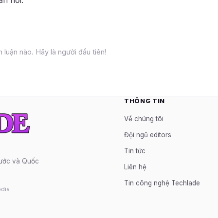
 luận nào. Hãy là người đầu tiên!
THÔNG TIN
Về chúng tôi
Đội ngũ editors
Tin tức
nước và Quốc
Liên hệ
Tin công nghệ Techlade
dia