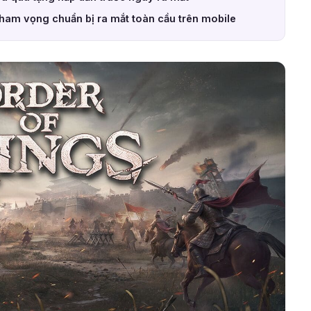
tham vọng chuẩn bị ra mắt toàn cầu trên mobile