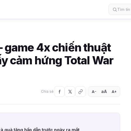
– game 4x chiến thuật
lấy cảm hứng Total War
aA
A
A
Chia sẻ
+
−
 và quà tặng hấp dẫn trước ngày ra mắt