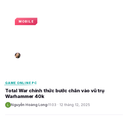
MOBILE
Order of Kings – game 4x chiến
thuật thời gian thực lấy cảm hứng
Total War sắp ra mắt
Nguyễn Hà Phương
15:00 · 12 tháng 1, 2026
N
E
E
GAME ONLINE PC
Total War chính thức bước chân vào vũ trụ
Warhammer 40k
Nguyễn Hoàng Long
11:03 · 12 tháng 12, 2025
N
E