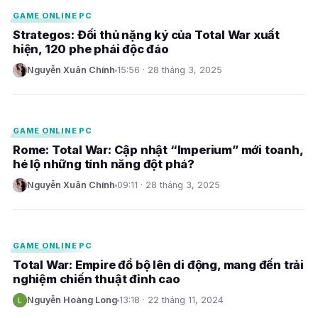
GAME ONLINE PC
Strategos: Đối thủ nặng ký của Total War xuất
hiện, 120 phe phái độc đáo
Nguyễn Xuân Chính
15:56 · 28 tháng 3, 2025
N
E
GAME ONLINE PC
Rome: Total War: Cập nhật “Imperium” mới toanh,
hé lộ những tính năng đột phá?
Nguyễn Xuân Chính
09:11 · 28 tháng 3, 2025
N
E
GAME ONLINE PC
Total War: Empire đổ bộ lên di động, mang đến trải
nghiệm chiến thuật đỉnh cao
Nguyễn Hoàng Long
13:18 · 22 tháng 11, 2024
N