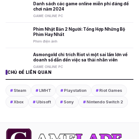
Danh sách các game online miễn phí đáng để
chơi năm 2024
GAME ONLINE PC
Phim Nhật Bản 2 Người: Tổng Hợp Những Bộ
Phim Hay Nhất
Phim điện ảnh
Asmongold chỉ trích Riot vì một sai lầm lớn về
doanh số dẫn đến việc sa thải nhân viên
GAME ONLINE PC
CHỦ ĐỀ LIÊN QUAN
#
Steam
#
LMHT
#
Playstation
#
Riot Games
#
Xbox
#
Ubisoft
#
Sony
#
Nintendo Switch 2