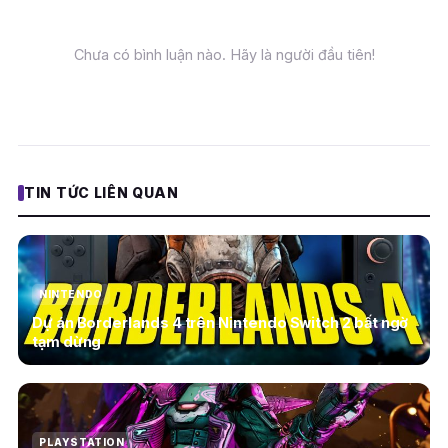
Chưa có bình luận nào. Hãy là người đầu tiên!
TIN TỨC LIÊN QUAN
NINTENDO
Dự án Borderlands 4 trên Nintendo Switch 2 bất ngờ
tạm dừng
PLAYSTATION