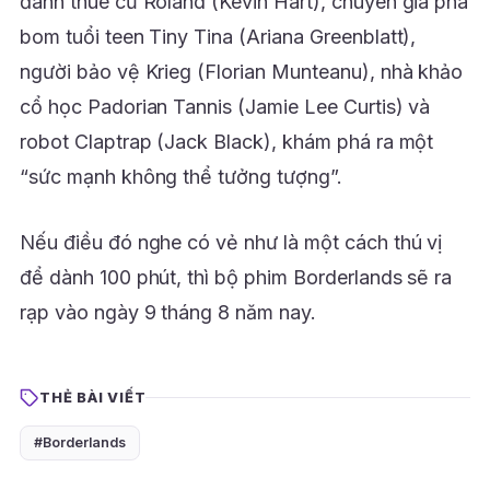
đánh thuê cũ Roland (Kevin Hart), chuyên gia phá
bom tuổi teen Tiny Tina (Ariana Greenblatt),
người bảo vệ Krieg (Florian Munteanu), nhà khảo
cổ học Padorian Tannis (Jamie Lee Curtis) và
robot Claptrap (Jack Black), khám phá ra một
“sức mạnh không thể tưởng tượng”.
Nếu điều đó nghe có vẻ như là một cách thú vị
để dành 100 phút, thì bộ phim Borderlands sẽ ra
rạp vào ngày 9 tháng 8 năm nay.
THẺ BÀI VIẾT
#Borderlands