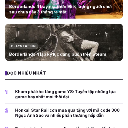
Borderlands 4 bay màu hơn 95% lượng người chơi
sau chưa đầy 3 tháng ra mắt
PLAYSTATION
Borderlands 4 lập kỷ lục đáng buồn trên Steam
ĐỌC NHIỀU NHẤT
1
Khám phá kho tàng game Y8: Tuyển tập những tựa
game hay nhất mọi thời đại
2
Honkai: Star Rail cơn mưa quà tặng với mã code 300
Ngọc Ánh Sao và nhiều phần thưởng hấp dẫn