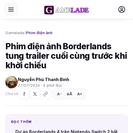
Gamelade
/
Phim điện ảnh
Phim điện ảnh Borderlands
tung trailer cuối cùng trước khi
khởi chiếu
Nguyễn Phú Thanh Bình
27/07/2024 · 4 phút đọc
aA
A
A
Chia sẻ
+
−
ĐỌC THÊM
Dự án Borderlands 4 trên Nintendo Switch 2 bất