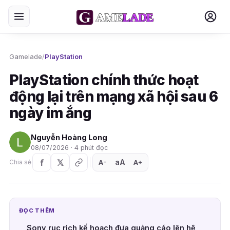
Gamelade
/
PlayStation
PlayStation chính thức hoạt
động lại trên mạng xã hội sau 6
ngày im ắng
Nguyễn Hoàng Long
08/07/2026 · 4 phút đọc
aA
A
A
Chia sẻ
+
−
ĐỌC THÊM
Sony rục rịch kế hoạch đưa quảng cáo lên hệ