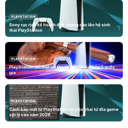
PLAYSTATION
Sony rục rịch kế hoạch đưa quảng cáo lên hệ sinh
thái PlayStation
PLAYSTATION
PlayStation đối mặt với làn sóng khởi kiện tại 5 quốc
gia
PLAYSTATION
Cảnh báo mới từ PlayStation về việc khai tử đĩa game
vật lý vào năm 2028