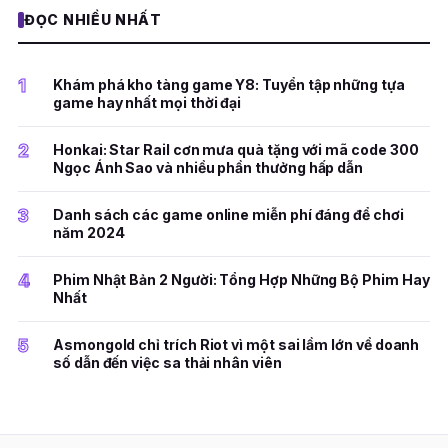
ĐỌC NHIỀU NHẤT
1
Khám phá kho tàng game Y8: Tuyển tập những tựa
game hay nhất mọi thời đại
2
Honkai: Star Rail cơn mưa quà tặng với mã code 300
Ngọc Ánh Sao và nhiều phần thưởng hấp dẫn
3
Danh sách các game online miễn phí đáng để chơi
năm 2024
4
Phim Nhật Bản 2 Người: Tổng Hợp Những Bộ Phim Hay
Nhất
5
Asmongold chỉ trích Riot vì một sai lầm lớn về doanh
số dẫn đến việc sa thải nhân viên