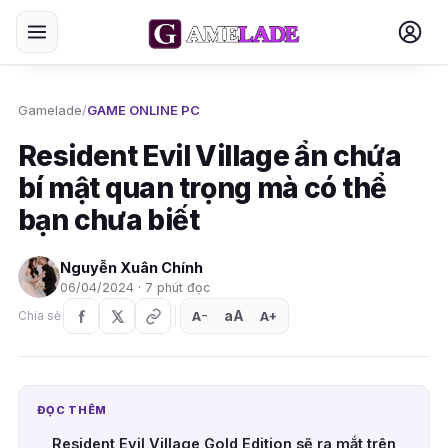
Gamelade
/
GAME ONLINE PC
Resident Evil Village ẩn chứa
bí mật quan trọng mà có thể
bạn chưa biết
Nguyễn Xuân Chính
06/04/2024 · 7 phút đọc
aA
A
A
Chia sẻ
+
−
ĐỌC THÊM
Resident Evil Village Gold Edition sẽ ra mắt trên