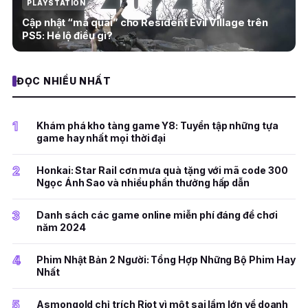
PLAYSTATION
Cập nhật “ma quái” cho Resident Evil Village trên
PS5: Hé lộ điều gì?
ĐỌC NHIỀU NHẤT
1
Khám phá kho tàng game Y8: Tuyển tập những tựa
game hay nhất mọi thời đại
2
Honkai: Star Rail cơn mưa quà tặng với mã code 300
Ngọc Ánh Sao và nhiều phần thưởng hấp dẫn
3
Danh sách các game online miễn phí đáng để chơi
năm 2024
4
Phim Nhật Bản 2 Người: Tổng Hợp Những Bộ Phim Hay
Nhất
5
Asmongold chỉ trích Riot vì một sai lầm lớn về doanh