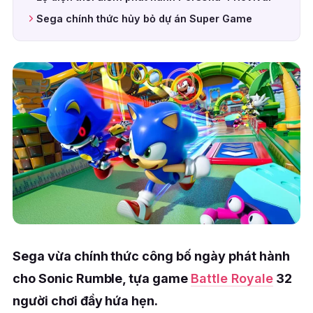
Sega chính thức hủy bỏ dự án Super Game
Sega vừa chính thức công bố ngày phát hành
cho Sonic Rumble, tựa game
Battle Royale
32
người chơi đầy hứa hẹn.