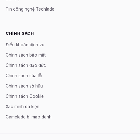
Tin công nghệ Techlade
CHÍNH SÁCH
Điều khoản dịch vụ
Chính sách bảo mật
Chính sách đạo đức
Chính sách sửa lỗi
Chính sách sở hữu
Chính sách Cookie
Xác minh dữ kiện
Gamelade bị mạo danh