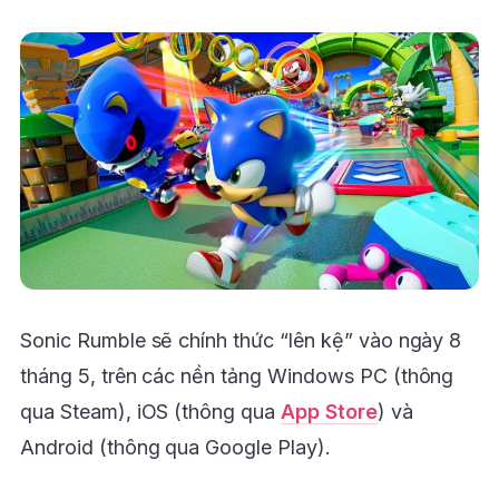
Sonic Rumble sẽ chính thức “lên kệ” vào ngày 8
tháng 5, trên các nền tảng Windows PC (thông
qua Steam), iOS (thông qua
App Store
) và
Android (thông qua Google Play).