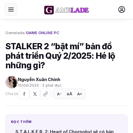
Gamelade
/
GAME ONLINE PC
STALKER 2 “bật mí” bản đồ
phát triển Quý 2/2025: Hé lộ
những gì?
Nguyễn Xuân Chính
15/04/2025 · 5 phút đọc
aA
A
A
Chia sẻ
+
−
ĐỌC THÊM
S.T.A.L.K.E.R. 2: Heart of Chornobyl sẽ có bản