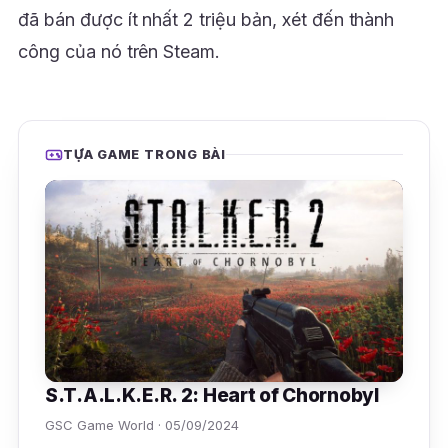
đã bán được ít nhất 2 triệu bản, xét đến thành
công của nó trên Steam.
TỰA GAME TRONG BÀI
S.T.A.L.K.E.R. 2: Heart of Chornobyl
GSC Game World · 05/09/2024