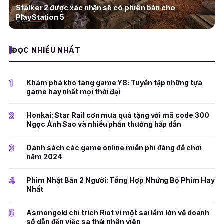
Stalker 2 được xác nhận sẽ có phiên bản cho
PlayStation 5
ĐỌC NHIỀU NHẤT
1
Khám phá kho tàng game Y8: Tuyển tập những tựa
game hay nhất mọi thời đại
2
Honkai: Star Rail cơn mưa quà tặng với mã code 300
Ngọc Ánh Sao và nhiều phần thưởng hấp dẫn
3
Danh sách các game online miễn phí đáng để chơi
năm 2024
4
Phim Nhật Bản 2 Người: Tổng Hợp Những Bộ Phim Hay
Nhất
5
Asmongold chỉ trích Riot vì một sai lầm lớn về doanh
số dẫn đến việc sa thải nhân viên