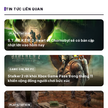
TIN TỨC LIÊN QUAN
PLAYSTATION
S.T.A.L.K.E.R. 2: Heart of Chornobyl sẽ có bản cập
nhật lớn vào hôm nay
GAME ONLINE PC
Stalker 2 rời khỏi Xbox Game Pass trong tháng 11
khiến cộng đồng người chơi bức xúc
PLAYSTATION