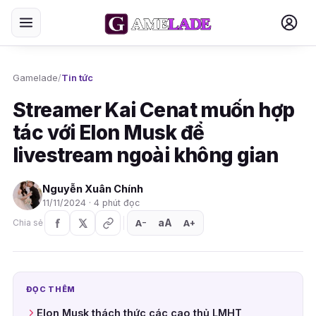
Gamelade
/
Tin tức
Streamer Kai Cenat muốn hợp
tác với Elon Musk để
livestream ngoài không gian
Nguyễn Xuân Chính
11/11/2024 · 4 phút đọc
aA
A
A
Chia sẻ
+
−
ĐỌC THÊM
Elon Musk thách thức các cao thủ LMHT