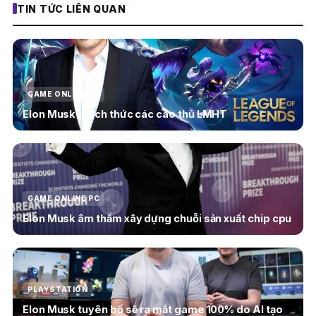
TIN TỨC LIÊN QUAN
GAME ONLINE PC
Elon Musk thách thức các cao thủ LMHT
GAME ONLINE PC
Elon Musk âm thầm xây dựng chuỗi sản xuất chip cpu
PLAYSTATION
Elon Musk tuyên bố sẽ ra mắt game 100% do AI tạo