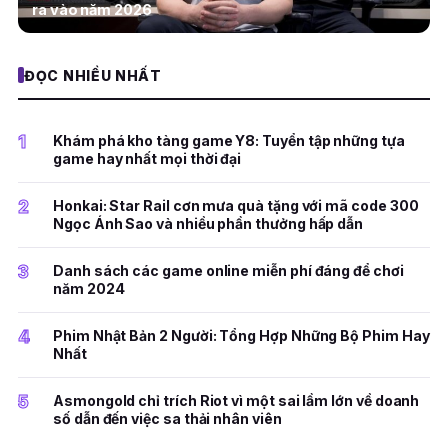
ra vào năm 2026
ĐỌC NHIỀU NHẤT
1
Khám phá kho tàng game Y8: Tuyển tập những tựa
game hay nhất mọi thời đại
2
Honkai: Star Rail cơn mưa quà tặng với mã code 300
Ngọc Ánh Sao và nhiều phần thưởng hấp dẫn
3
Danh sách các game online miễn phí đáng để chơi
năm 2024
4
Phim Nhật Bản 2 Người: Tổng Hợp Những Bộ Phim Hay
Nhất
5
Asmongold chỉ trích Riot vì một sai lầm lớn về doanh
số dẫn đến việc sa thải nhân viên