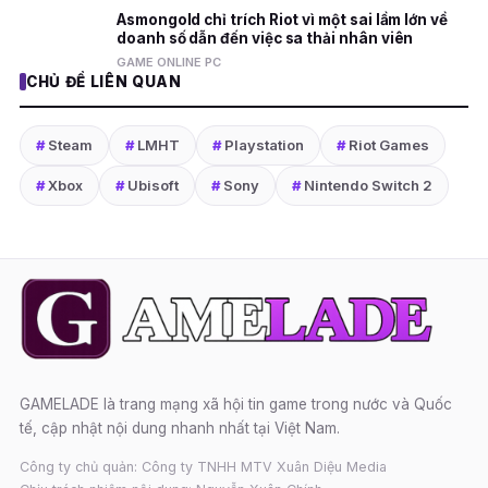
Asmongold chỉ trích Riot vì một sai lầm lớn về
doanh số dẫn đến việc sa thải nhân viên
GAME ONLINE PC
CHỦ ĐỀ LIÊN QUAN
#
Steam
#
LMHT
#
Playstation
#
Riot Games
#
Xbox
#
Ubisoft
#
Sony
#
Nintendo Switch 2
GAMELADE là trang mạng xã hội tin game trong nước và Quốc
tế, cập nhật nội dung nhanh nhất tại Việt Nam.
Công ty chủ quản: Công ty TNHH MTV Xuân Diệu Media