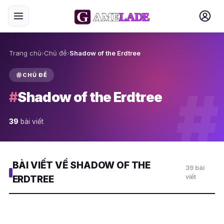
Trang chủ
›
Chủ đề
›
Shadow of the Erdtree
CHỦ ĐỀ
#
#
Shadow of the Erdtree
39
bài viết
BÀI VIẾT VỀ SHADOW OF THE
39 bài
viết
ERDTREE