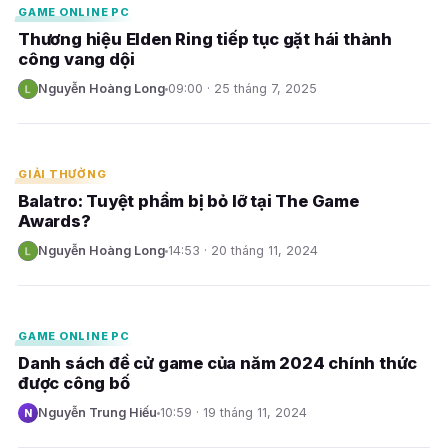
GAME ONLINE PC
Thương hiệu Elden Ring tiếp tục gặt hái thành
công vang dội
Nguyễn Hoàng Long
09:00 · 25 tháng 7, 2025
N
E
GIẢI THƯỞNG
Balatro: Tuyệt phẩm bị bỏ lỡ tại The Game
Awards?
Nguyễn Hoàng Long
14:53 · 20 tháng 11, 2024
N
E
GAME ONLINE PC
Danh sách đề cử game của năm 2024 chính thức
được công bố
Nguyễn Trung Hiếu
10:59 · 19 tháng 11, 2024
N