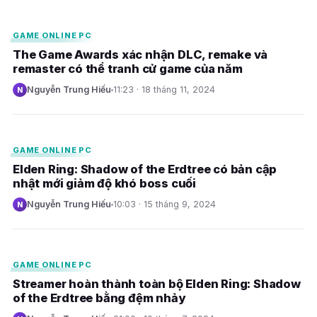
E
GAME ONLINE PC
The Game Awards xác nhận DLC, remake và
remaster có thể tranh cử game của năm
Nguyễn Trung Hiếu
11:23 · 18 tháng 11, 2024
N
E
GAME ONLINE PC
Elden Ring: Shadow of the Erdtree có bản cập
nhật mới giảm độ khó boss cuối
Nguyễn Trung Hiếu
10:03 · 15 tháng 9, 2024
N
E
GAME ONLINE PC
Streamer hoàn thành toàn bộ Elden Ring: Shadow
of the Erdtree bằng đệm nhảy