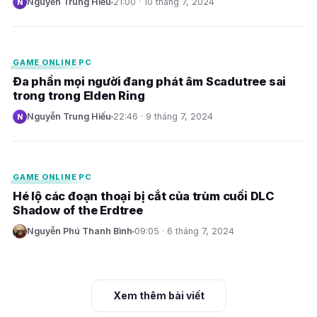
Nguyễn Trung Hiếu
21:00 · 10 tháng 7, 2024
N
E
GAME ONLINE PC
Đa phần mọi người đang phát âm Scadutree sai
trong trong Elden Ring
Nguyễn Trung Hiếu
22:46 · 9 tháng 7, 2024
N
E
GAME ONLINE PC
Hé lộ các đoạn thoại bị cắt của trùm cuối DLC
Shadow of the Erdtree
Nguyễn Phú Thanh Bình
09:05 · 6 tháng 7, 2024
N
Xem thêm bài viết