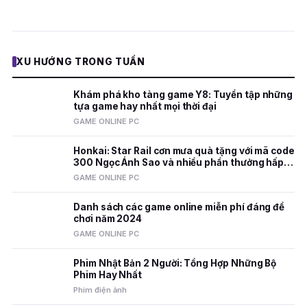
XU HƯỚNG TRONG TUẦN
Khám phá kho tàng game Y8: Tuyển tập những
tựa game hay nhất mọi thời đại
GAME ONLINE PC
Honkai: Star Rail cơn mưa quà tặng với mã code
300 Ngọc Ánh Sao và nhiều phần thưởng hấp
dẫn
GAME ONLINE PC
Danh sách các game online miễn phí đáng để
chơi năm 2024
GAME ONLINE PC
Phim Nhật Bản 2 Người: Tổng Hợp Những Bộ
Phim Hay Nhất
Phim điện ảnh