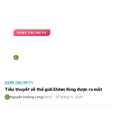
GAME ONLINE PC
Thương hiệu Elden Ring đạt mốc 50
triệu bản bán ra
Nguyễn Hoàng Long
09:05 · 8 tháng 12, 2025
N
E
E
GAME ONLINE PC
Tiểu thuyết về thế giới Elden Ring được ra mắt
Nguyễn Hoàng Long
08:47 · 20 tháng 11, 2025
N
E