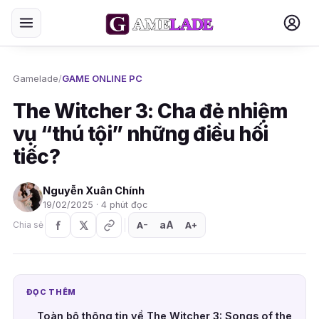
Gamelade
/
GAME ONLINE PC
The Witcher 3: Cha đẻ nhiệm
vụ “thú tội” những điều hối
tiếc?
Nguyễn Xuân Chính
19/02/2025 · 4 phút đọc
aA
A
A
Chia sẻ
+
−
ĐỌC THÊM
Toàn bộ thông tin về The Witcher 3: Songs of the