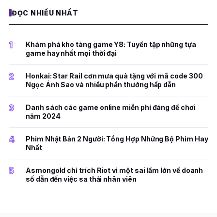
ĐỌC NHIỀU NHẤT
1
Khám phá kho tàng game Y8: Tuyển tập những tựa
game hay nhất mọi thời đại
2
Honkai: Star Rail cơn mưa quà tặng với mã code 300
Ngọc Ánh Sao và nhiều phần thưởng hấp dẫn
3
Danh sách các game online miễn phí đáng để chơi
năm 2024
4
Phim Nhật Bản 2 Người: Tổng Hợp Những Bộ Phim Hay
Nhất
5
Asmongold chỉ trích Riot vì một sai lầm lớn về doanh
số dẫn đến việc sa thải nhân viên