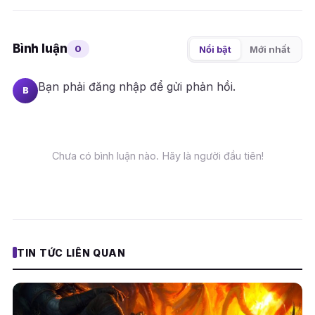
Bình luận
0
Nổi bật
Mới nhất
Bạn phải
đăng nhập
để gửi phản hồi.
B
Chưa có bình luận nào. Hãy là người đầu tiên!
TIN TỨC LIÊN QUAN