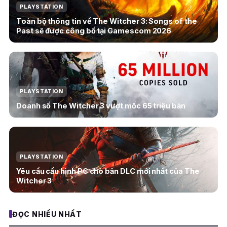
PLAYSTATION
Toàn bộ thông tin về The Witcher 3: Songs of the
Past sẽ được công bố tại Gamescom 2026
PLAYSTATION
Doanh số The Witcher 3 vượt mốc 65 triệu bản
PLAYSTATION
Yêu cầu cấu hình PC cho bản DLC mới nhất của The
Witcher 3
ĐỌC NHIỀU NHẤT