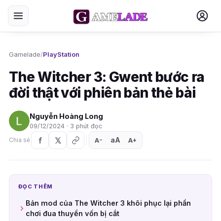
Gamelade
/
PlayStation
The Witcher 3: Gwent bước ra
đời thật với phiên bản thẻ bài
Nguyễn Hoàng Long
09/12/2024 · 3 phút đọc
aA
A
A
Chia sẻ
+
−
ĐỌC THÊM
Bản mod của The Witcher 3 khôi phục lại phần
chơi đua thuyền vốn bị cắt