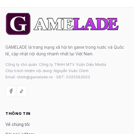
GAMELADE là trang mạng xã hội tin game trong nước và Quốc
tế, cập nhật nội dung nhanh nhất tại Việt Nam.
Công ty chủ quản: Công ty TNHH MTV Xuân Diệu Media
Chịu trách nhiệm nội dung: Nguyễn Xuân Chính
Email: chinh@gamelade.vn · SĐT: 0325563003
THÔNG TIN
Về chúng tôi