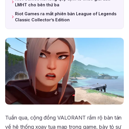
LMHT cho bên thứ ba
Riot Games ra mắt phiên bản League of Legends
Classic Collector’s Edition
Tuần qua, cộng đồng VALORANT rầm rộ bàn tán
về hệ thống xoay tua map trong game, bày tỏ sự