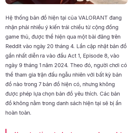
Hệ thống bản đồ hiện tại của VALORANT đang
nhận phải nhiều ý kiến trái chiều từ cộng đồng
game thủ, được thể hiện qua một bài đăng trên
Reddit vào ngày 20 tháng 4. Lần cập nhật bản đồ
gần nhất diễn ra vào đầu Act 1, Episode 8, vào
ngày 9 tháng 1 năm 2024. Theo đó, người chơi có
thể tham gia trận đấu ngẫu nhiên với bất kỳ bản
đồ nào trong 7 bản đồ hiện có, nhưng không
được phép lựa chọn bản đồ yêu thích. Các bản
đồ không nằm trong danh sách hiện tại sẽ bị ẩn
hoàn toàn.