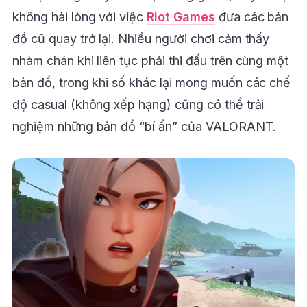
không hài lòng với việc
Riot Games
đưa các bản
đồ cũ quay trở lại. Nhiều người chơi cảm thấy
nhàm chán khi liên tục phải thi đấu trên cùng một
bản đồ, trong khi số khác lại mong muốn các chế
độ casual (không xếp hạng) cũng có thể trải
nghiệm những bản đồ “bí ẩn” của VALORANT.