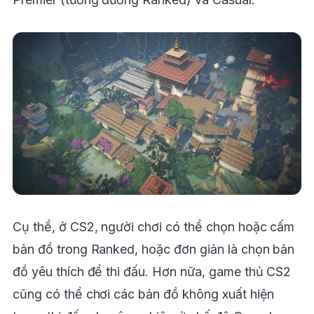
Cụ thể, ở CS2, người chơi có thể chọn hoặc cấm
bản đồ trong Ranked, hoặc đơn giản là chọn bản
đồ yêu thích để thi đấu. Hơn nữa, game thủ CS2
cũng có thể chơi các bản đồ không xuất hiện