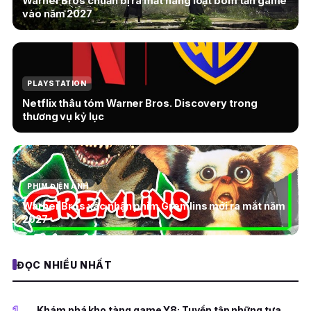
Warner Bros chuẩn bị ra mắt hàng loạt bom tấn game
vào năm 2027
PLAYSTATION
Netflix thâu tóm Warner Bros. Discovery trong
thương vụ kỷ lục
PHIM ĐIỆN ẢNH
Warner Bros xác nhận phim Gremlins mới ra mắt năm
2027
ĐỌC NHIỀU NHẤT
1
Khám phá kho tàng game Y8: Tuyển tập những tựa