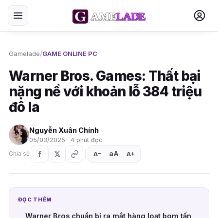
Gamelade
/
GAME ONLINE PC
Warner Bros. Games: Thất bại
nặng nề với khoản lỗ 384 triệu
đô la
Nguyễn Xuân Chính
05/03/2025 · 4 phút đọc
aA
A
A
Chia sẻ
+
−
ĐỌC THÊM
Warner Bros chuẩn bị ra mắt hàng loạt bom tấn