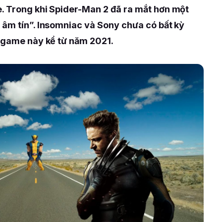
. Trong khi Spider-Man 2 đã ra mắt hơn một
 âm tín”. Insomniac và Sony chưa có bất kỳ
a game này kể từ năm 2021.