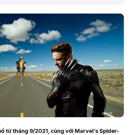
ố từ tháng 9/2021, cùng với Marvel’s Spider-