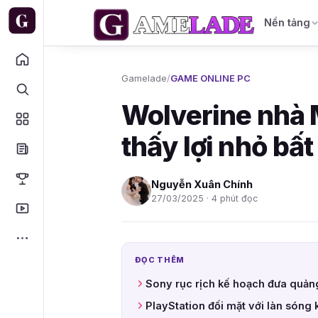
Nền tảng
Gamelade
/
GAME ONLINE PC
Wolverine nhà 
thấy lợi nhỏ bấ
Nguyễn Xuân Chính
27/03/2025 · 4 phút đọc
ĐỌC THÊM
Sony rục rịch kế hoạch đưa quảng
PlayStation đối mặt với làn sóng k