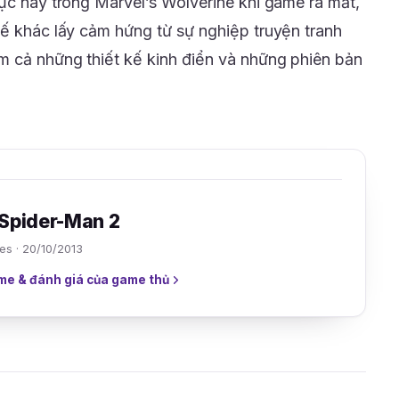
hục này trong Marvel’s Wolverine khi game ra mắt,
hế khác lấy cảm hứng từ sự nghiệp truyện tranh
m cả những thiết kế kinh điển và những phiên bản
 Spider-Man 2
s · 20/10/2013
me & đánh giá của game thủ