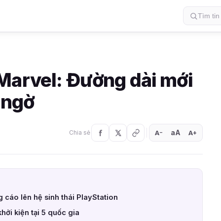
Marvel: Đường dài mới
t ngờ
aA
A
A
Chia sẻ
+
−
 cáo lên hệ sinh thái PlayStation
hởi kiện tại 5 quốc gia