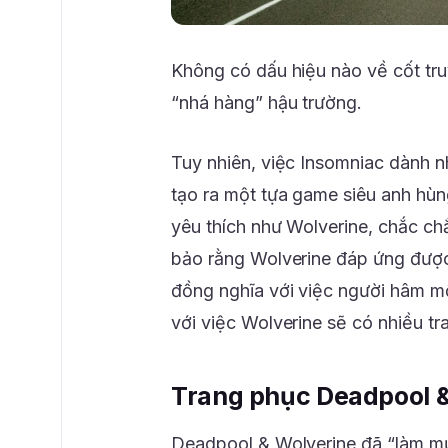
Không có dấu hiệu nào về cốt tru
“nhá hàng” hậu trường.
Tuy nhiên, việc Insomniac dành n
tạo ra một tựa game siêu anh hùng
yêu thích như Wolverine, chắc ch
bảo rằng Wolverine đáp ứng được
đồng nghĩa với việc người hâm m
với việc Wolverine sẽ có nhiều tr
Trang phục Deadpool &
Deadpool & Wolverine đã “làm mư