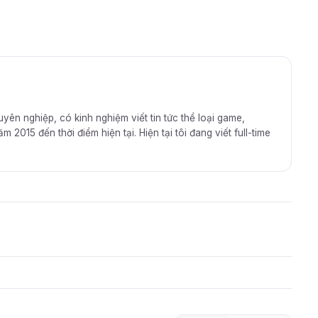
huyên nghiệp, có kinh nghiệm viết tin tức thể loại game,
2015 đến thời điểm hiện tại. Hiện tại tôi đang viết full-time