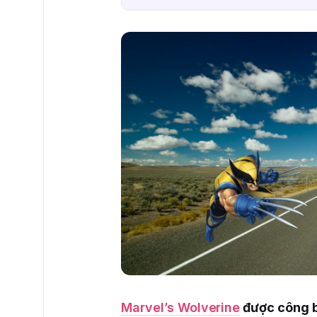
Marvel’s Wolverine
được công b