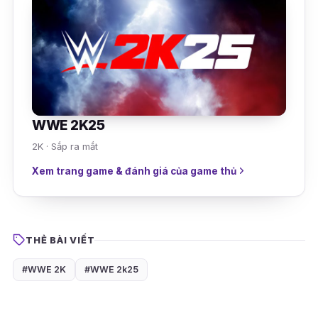
WWE 2K25
2K · Sắp ra mắt
Xem trang game & đánh giá của game thủ
THẺ BÀI VIẾT
#WWE 2K
#WWE 2k25