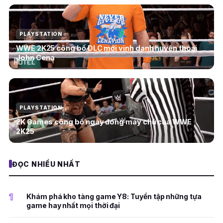
PLAYSTATION
WWE 2K25 công bố DLC mới vinh danh huyền thoại
John Cena
PLAYSTATION
2K Games công bố ngày đóng máy chủ của WWE
2K25
ĐỌC NHIỀU NHẤT
1
Khám phá kho tàng game Y8: Tuyển tập những tựa
game hay nhất mọi thời đại