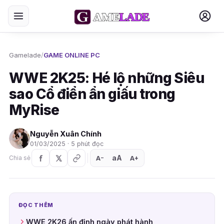
Gamelade
/
GAME ONLINE PC
WWE 2K25: Hé lộ những Siêu
sao Cổ điển ẩn giấu trong
MyRise
Nguyễn Xuân Chính
01/03/2025 · 5 phút đọc
aA
A
A
Chia sẻ
+
−
ĐỌC THÊM
WWE 2K26 ấn định ngày phát hành