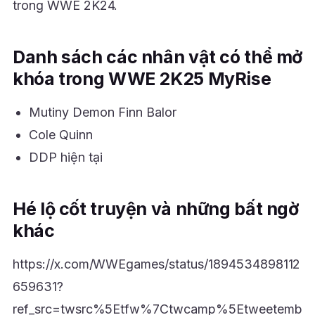
trong WWE 2K24.
Danh sách các nhân vật có thể mở
khóa trong WWE 2K25 MyRise
Mutiny Demon Finn Balor
Cole Quinn
DDP hiện tại
Hé lộ cốt truyện và những bất ngờ
khác
https://x.com/WWEgames/status/1894534898112
659631?
ref_src=twsrc%5Etfw%7Ctwcamp%5Etweetemb