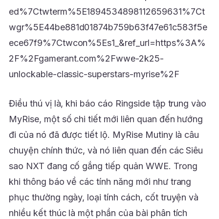
ed%7Ctwterm%5E1894534898112659631%7Ct
wgr%5E44be881d01874b759b63f47e61c583f5e
ece67f9%7Ctwcon%5Es1_&ref_url=https%3A%
2F%2Fgamerant.com%2Fwwe-2k25-
unlockable-classic-superstars-myrise%2F
Điều thú vị là, khi báo cáo Ringside tập trung vào
MyRise, một số chi tiết mới liên quan đến hướng
đi của nó đã được tiết lộ. MyRise Mutiny là câu
chuyện chính thức, và nó liên quan đến các Siêu
sao NXT đang cố gắng tiếp quản WWE. Trong
khi thông báo về các tính năng mới như trang
phục thường ngày, loại tính cách, cốt truyện và
nhiều kết thúc là một phần của bài phân tích