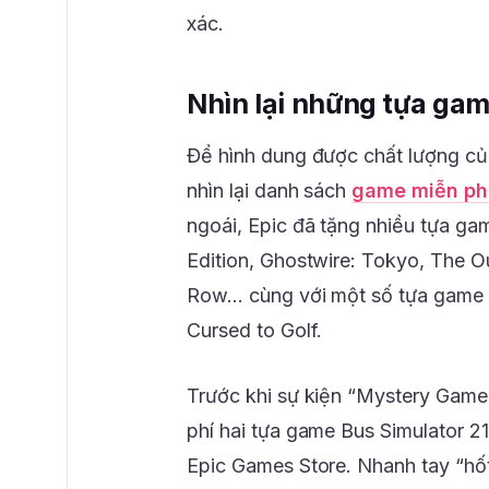
xác.
Nhìn lại những tựa ga
Để hình dung được chất lượng của
nhìn lại danh sách
game miễn ph
ngoái, Epic đã tặng nhiều tựa gam
Edition, Ghostwire: Tokyo, The Ou
Row… cùng với một số tựa game “
Cursed to Golf.
Trước khi sự kiện “Mystery Game”
phí hai tựa game Bus Simulator 2
Epic Games Store. Nhanh tay “hốt