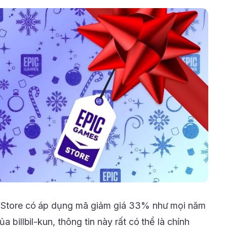
es Store có áp dụng mã giảm giá 33% như mọi năm
a billbil-kun, thông tin này rất có thể là chính