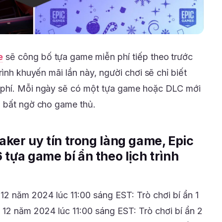
e
sẽ công bố tựa game miễn phí tiếp theo trước
rình khuyến mãi lần này, người chơi sẽ chỉ biết
 phí. Mỗi ngày sẽ có một tựa game hoặc DLC mới
à bất ngờ cho game thủ.
eaker uy tín trong làng game, Epic
tựa game bí ẩn theo lịch trình
12 năm 2024 lúc 11:00 sáng EST: Trò chơi bí ẩn 1
12 năm 2024 lúc 11:00 sáng EST: Trò chơi bí ẩn 2