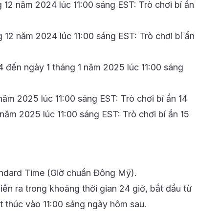
12 năm 2024 lúc 11:00 sáng EST: Trò chơi bí ẩn
12 năm 2024 lúc 11:00 sáng EST: Trò chơi bí ẩn
 đến ngày 1 tháng 1 năm 2025 lúc 11:00 sáng
năm 2025 lúc 11:00 sáng EST: Trò chơi bí ẩn 14
năm 2025 lúc 11:00 sáng EST: Trò chơi bí ẩn 15
tandard Time (Giờ chuẩn Đông Mỹ).
iễn ra trong khoảng thời gian 24 giờ, bắt đầu từ
ết thúc vào 11:00 sáng ngày hôm sau.