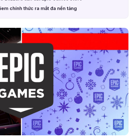
iem chính thức ra mắt đa nền tảng