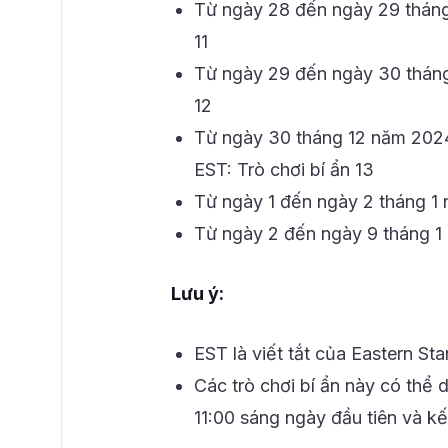
Từ ngày 28 đến ngày 29 tháng 
11
Từ ngày 29 đến ngày 30 tháng 
12
Từ ngày 30 tháng 12 năm 2024
EST: Trò chơi bí ẩn 13
Từ ngày 1 đến ngày 2 tháng 1 
Từ ngày 2 đến ngày 9 tháng 1 
Lưu ý:
EST là viết tắt của Eastern S
Các trò chơi bí ẩn này có thể d
11:00 sáng ngày đầu tiên và k