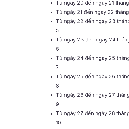
Từ ngày 20 đến ngày 21 tháng 
Từ ngày 21 đến ngày 22 tháng 
Từ ngày 22 đến ngày 23 tháng 
5
Từ ngày 23 đến ngày 24 tháng 
6
Từ ngày 24 đến ngày 25 tháng 
7
Từ ngày 25 đến ngày 26 tháng 
8
Từ ngày 26 đến ngày 27 tháng 
9
Từ ngày 27 đến ngày 28 tháng 
10