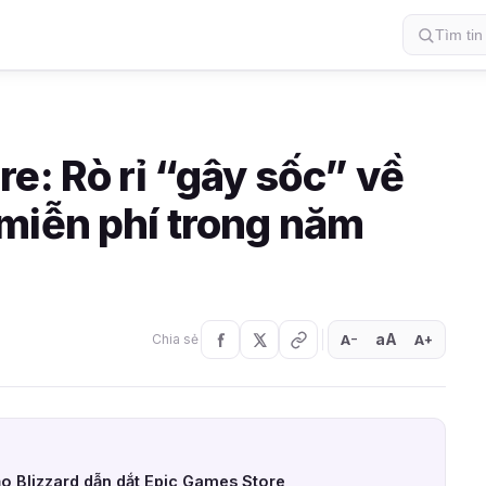
e: Rò rỉ “gây sốc” về
miễn phí trong năm
aA
A
A
Chia sẻ
+
−
o Blizzard dẫn dắt Epic Games Store