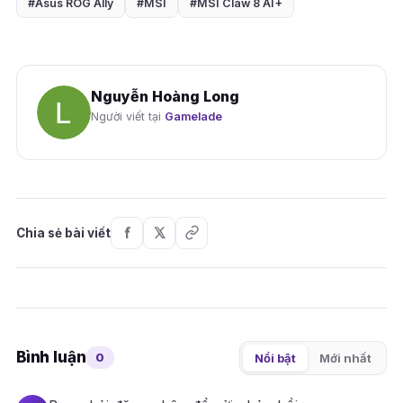
#Asus ROG Ally
#MSI
#MSI Claw 8 AI+
Nguyễn Hoàng Long
Người viết tại
Gamelade
Chia sẻ bài viết
Bình luận
0
Nổi bật
Mới nhất