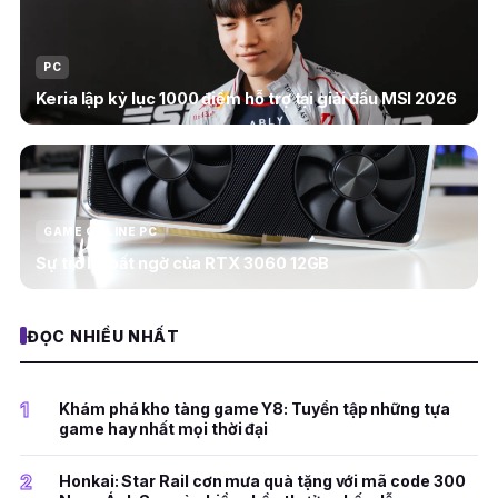
PC
Keria lập kỷ lục 1000 điểm hỗ trợ tại giải đấu MSI 2026
GAME ONLINE PC
Sự trở lại bất ngờ của RTX 3060 12GB
ĐỌC NHIỀU NHẤT
1
Khám phá kho tàng game Y8: Tuyển tập những tựa
game hay nhất mọi thời đại
2
Honkai: Star Rail cơn mưa quà tặng với mã code 300