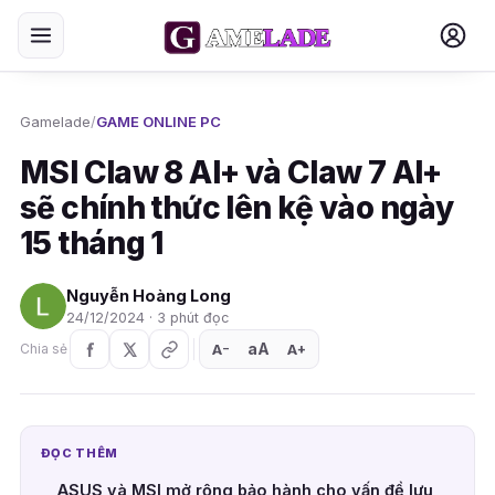
Gamelade
/
GAME ONLINE PC
MSI Claw 8 AI+ và Claw 7 AI+
sẽ chính thức lên kệ vào ngày
15 tháng 1
Nguyễn Hoàng Long
24/12/2024 · 3 phút đọc
aA
A
A
Chia sẻ
+
−
ĐỌC THÊM
ASUS và MSI mở rộng bảo hành cho vấn đề lưu