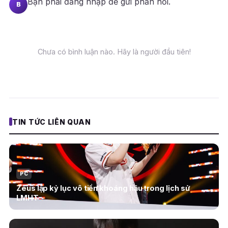
Bạn phải
đăng nhập
để gửi phản hồi.
B
Chưa có bình luận nào. Hãy là người đầu tiên!
TIN TỨC LIÊN QUAN
PC
Zeus lập kỷ lục vô tiền khoáng hậu trong lịch sử
LMHT