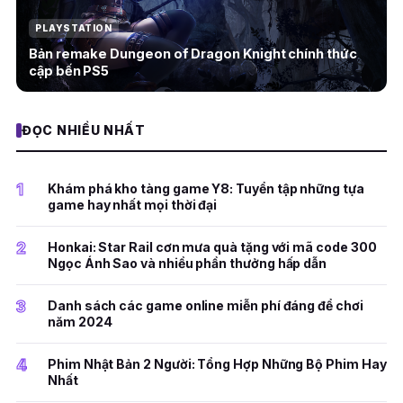
PLAYSTATION
Bản remake Dungeon of Dragon Knight chính thức
cập bến PS5
ĐỌC NHIỀU NHẤT
1
Khám phá kho tàng game Y8: Tuyển tập những tựa
game hay nhất mọi thời đại
2
Honkai: Star Rail cơn mưa quà tặng với mã code 300
Ngọc Ánh Sao và nhiều phần thưởng hấp dẫn
3
Danh sách các game online miễn phí đáng để chơi
năm 2024
4
Phim Nhật Bản 2 Người: Tổng Hợp Những Bộ Phim Hay
Nhất