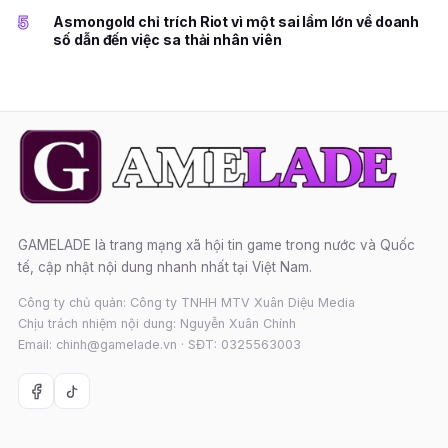
5
Asmongold chỉ trích Riot vì một sai lầm lớn về doanh
số dẫn đến việc sa thải nhân viên
GAMELADE là trang mạng xã hội tin game trong nước và Quốc
tế, cập nhật nội dung nhanh nhất tại Việt Nam.
Công ty chủ quản: Công ty TNHH MTV Xuân Diệu Media
Chịu trách nhiệm nội dung: Nguyễn Xuân Chính
Email: chinh@gamelade.vn · SĐT: 0325563003