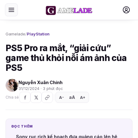
Gamelade
/
PlayStation
PS5 Pro ra mắt, “giải cứu”
game thủ khỏi nỗi ám ảnh của
PS5
Nguyễn Xuân Chính
31/12/2024 · 3 phút đọc
aA
A
A
Chia sẻ
+
−
ĐỌC THÊM
Sony rục rịch kế hoạch đưa quảng cáo lên hệ