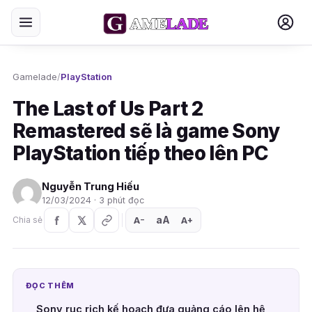
Gamelade
/
PlayStation
The Last of Us Part 2
Remastered sẽ là game Sony
PlayStation tiếp theo lên PC
Nguyễn Trung Hiếu
12/03/2024 · 3 phút đọc
aA
A
A
Chia sẻ
+
−
ĐỌC THÊM
Sony rục rịch kế hoạch đưa quảng cáo lên hệ