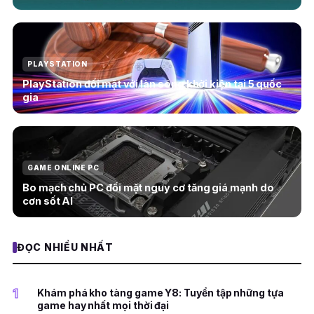
PLAYSTATION
PlayStation đối mặt với làn sóng khởi kiện tại 5 quốc
gia
GAME ONLINE PC
Bo mạch chủ PC đối mặt nguy cơ tăng giá mạnh do
cơn sốt AI
ĐỌC NHIỀU NHẤT
1
Khám phá kho tàng game Y8: Tuyển tập những tựa
game hay nhất mọi thời đại