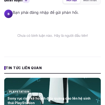
Nổi bật
Mới nhất
Bạn phải
đăng nhập
để gửi phản hồi.
B
Chưa có bình luận nào. Hãy là người đầu tiên!
TIN TỨC LIÊN QUAN
PLAYSTATION
Sony rục rịch kế hoạch đưa quảng cáo lên hệ sinh
thái PlayStation