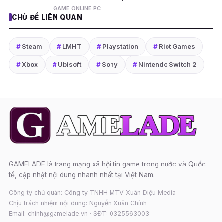
GAME ONLINE PC
CHỦ ĐỀ LIÊN QUAN
#
Steam
#
LMHT
#
Playstation
#
Riot Games
#
Xbox
#
Ubisoft
#
Sony
#
Nintendo Switch 2
GAMELADE là trang mạng xã hội tin game trong nước và Quốc
tế, cập nhật nội dung nhanh nhất tại Việt Nam.
Công ty chủ quản: Công ty TNHH MTV Xuân Diệu Media
Chịu trách nhiệm nội dung: Nguyễn Xuân Chính
Email: chinh@gamelade.vn · SĐT: 0325563003