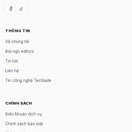
THÔNG TIN
Về chúng tôi
Đội ngũ editors
Tin tức
Liên hệ
Tin công nghệ Techlade
CHÍNH SÁCH
Điều khoản dịch vụ
Chính sách bảo mật